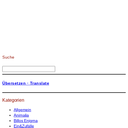
Suche
S
u
c
Übersetzen · Translate
h
e
n
Kategorien
Allgemein
Animalia
Billos Enigma
Ein&Zufälle