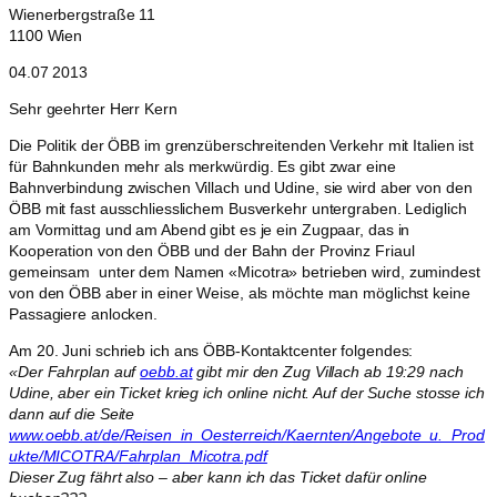
Wienerbergstraße 11
1100 Wien
04.07 2013
Sehr geehrter Herr Kern
Die Politik der ÖBB im grenzüberschreitenden Verkehr mit Italien ist
für Bahnkunden mehr als merkwürdig. Es gibt zwar eine
Bahnverbindung zwischen Villach und Udine, sie wird aber von den
ÖBB mit fast ausschliesslichem Busverkehr untergraben. Lediglich
am Vormittag und am Abend gibt es je ein Zugpaar, das in
Kooperation von den ÖBB und der Bahn der Provinz Friaul
gemeinsam unter dem Namen «Micotra» betrieben wird, zumindest
von den ÖBB aber in einer Weise, als möchte man möglichst keine
Passagiere anlocken.
Am 20. Juni schrieb ich ans ÖBB-Kontaktcenter folgendes:
«Der Fahrplan auf
oebb.at
gibt mir den Zug Villach ab 19:29 nach
Udine, aber ein Ticket krieg ich online nicht. Auf der Suche stosse ich
dann auf die Seite
www.oebb.at/de/Reisen_in_Oesterreich/Kaernten/Angebote_u._Prod
ukte/MICOTRA/Fahrplan_Micotra.pdf
Dieser Zug fährt also – aber kann ich das Ticket dafür online