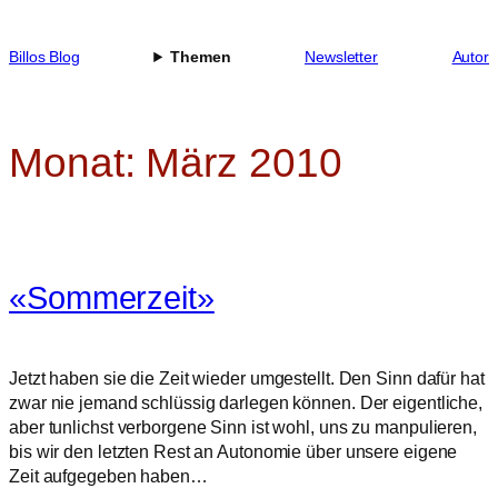
Zum
Inhalt
Billos Blog
Themen
Newsletter
Autor
springen
Monat:
März 2010
«Sommerzeit»
Jetzt haben sie die Zeit wieder umgestellt. Den Sinn dafür hat
zwar nie jemand schlüssig darlegen können. Der eigentliche,
aber tunlichst verborgene Sinn ist wohl, uns zu manpulieren,
bis wir den letzten Rest an Autonomie über unsere eigene
Zeit aufgegeben haben…