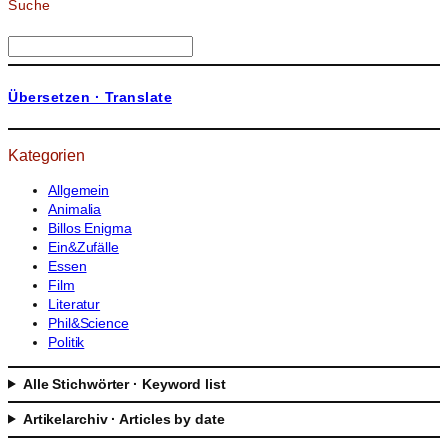
Suche
S
u
c
Übersetzen · Translate
h
e
n
Kategorien
Allgemein
Animalia
Billos Enigma
Ein&Zufälle
Essen
Film
Literatur
Phil&Science
Politik
Alle Stichwörter · Keyword list
Artikelarchiv · Articles by date