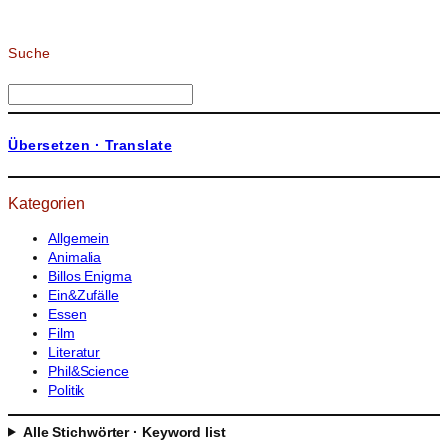
Suche
S
u
c
Übersetzen · Translate
h
e
n
Kategorien
Allgemein
Animalia
Billos Enigma
Ein&Zufälle
Essen
Film
Literatur
Phil&Science
Politik
Alle Stichwörter · Keyword list