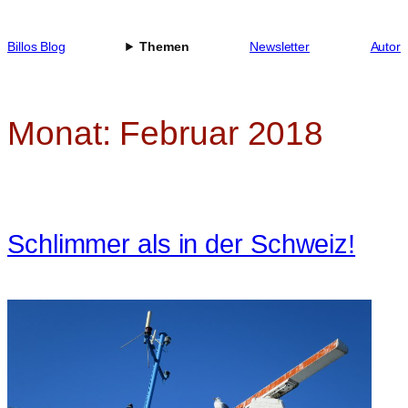
Zum
Inhalt
Billos Blog
Themen
Newsletter
Autor
springen
Monat:
Februar 2018
Schlimmer als in der Schweiz!