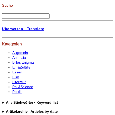
Suche
S
u
c
Übersetzen · Translate
h
e
n
Kategorien
Allgemein
Animalia
Billos Enigma
Ein&Zufälle
Essen
Film
Literatur
Phil&Science
Politik
Alle Stichwörter · Keyword list
Artikelarchiv · Articles by date