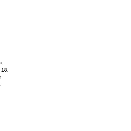
»,
 18.
m
s