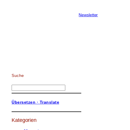
Newsletter
Suche
S
u
c
Übersetzen · Translate
h
e
n
Kategorien