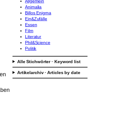
Allgemein
Animalia
Billos Enigma
Ein&Zufälle
Essen
Film
Literatur
Phil&Science
Politik
Alle Stichwörter · Keyword list
Artikelarchiv · Articles by date
nen
aben