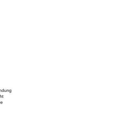
ündung
ht
ie