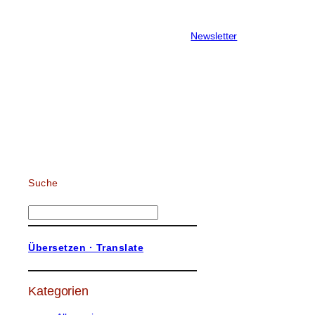
Newsletter
Suche
S
u
c
Übersetzen · Translate
h
e
n
Kategorien