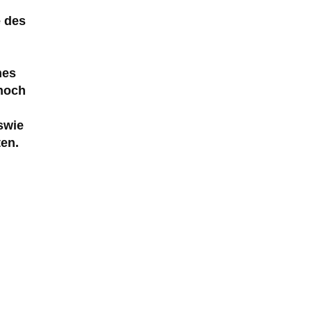
e des
nes
 noch
swie
ten.