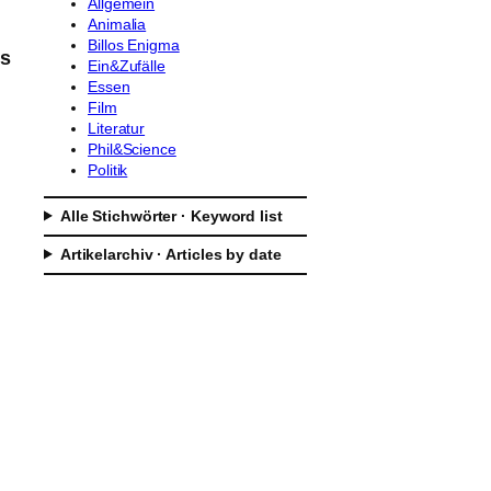
Allgemein
Animalia
Billos Enigma
ls
Ein&Zufälle
Essen
Film
Literatur
Phil&Science
Politik
Alle Stichwörter · Keyword list
Artikelarchiv · Articles by date