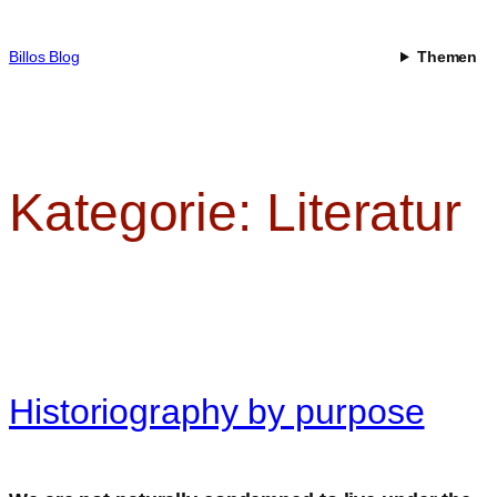
Zum
Inhalt
Billos Blog
Themen
springen
Kategorie:
Literatur
Historiography by purpose