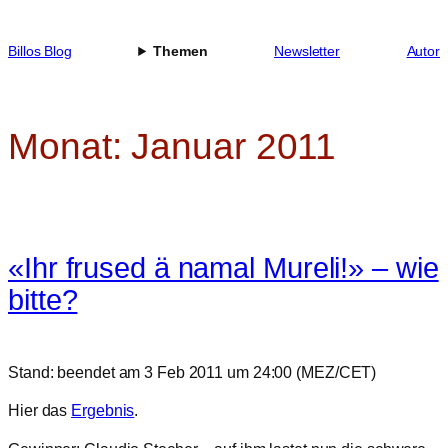
Zum
Inhalt
Billos Blog
Themen
Newsletter
Autor
springen
Monat:
Januar 2011
«Ihr frused ä namal Mureli!» – wie
bitte?
Stand: beendet am 3 Feb 2011 um 24:00 (MEZ/CET)
Hier das
Ergebnis
.