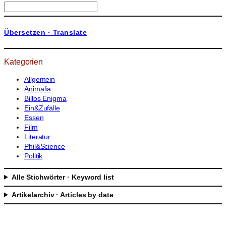
S
u
c
Übersetzen · Translate
h
e
n
Kategorien
Allgemein
Animalia
Billos Enigma
Ein&Zufälle
Essen
Film
Literatur
Phil&Science
Politik
Alle Stichwörter · Keyword list
Artikelarchiv · Articles by date