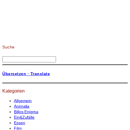
Suche
S
u
c
Übersetzen · Translate
h
e
n
Kategorien
Allgemein
Animalia
Billos Enigma
Ein&Zufälle
Essen
Film